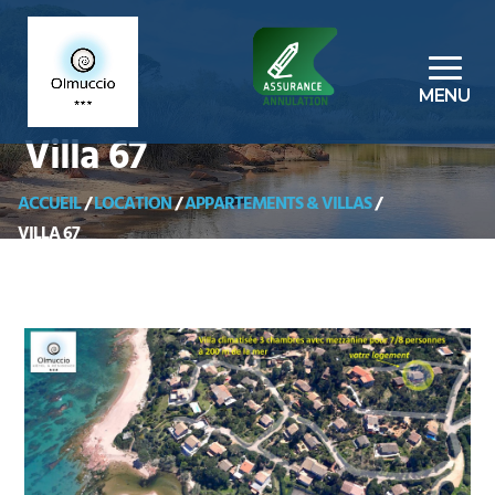
Villa 67
ACCUEIL
/
LOCATION
/
APPARTEMENTS & VILLAS
/
VILLA 67